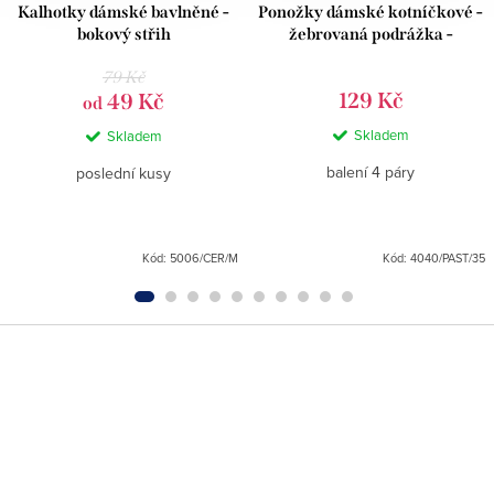
Kalhotky dámské bavlněné -
Ponožky dámské kotníčkové -
bokový střih
žebrovaná podrážka -
pastelové - 4 páry
79 Kč
129 Kč
49 Kč
od
Skladem
Skladem
balení 4 páry
poslední kusy
Kód:
5006/CER/M
Kód:
4040/PAST/35