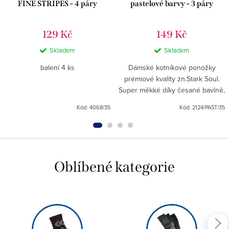
FINE STRIPES - 4 páry
pastelové barvy - 3 páry
129 Kč
149 Kč
Skladem
Skladem
balení 4 ks
Dámské kotníkové ponožky
prémiové kvality zn.Stark Soul.
Super měkké díky česané bavlně,
podešev AIR-CHANNEL zajišťuje
Kód:
4068/35
Kód:
2124/PAST/35
optimální cirkulaci vzduchu pod
nohou.Skladem také v sadě...
Oblíbené kategorie