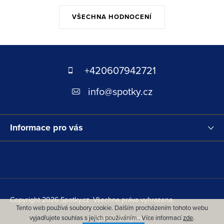
VŠECHNA HODNOCENÍ
Z
á
+420607942721
p
info
@
spotky.cz
a
t
Informace pro vás
í
Copyright 2026
Spotky.cz
. Všechna práva vyhrazena.
Tento web používá soubory cookie. Dalším procházením tohoto webu
vyjadřujete souhlas s jejich používáním.. Více informací
zde
.
Vytvořil Shoptet