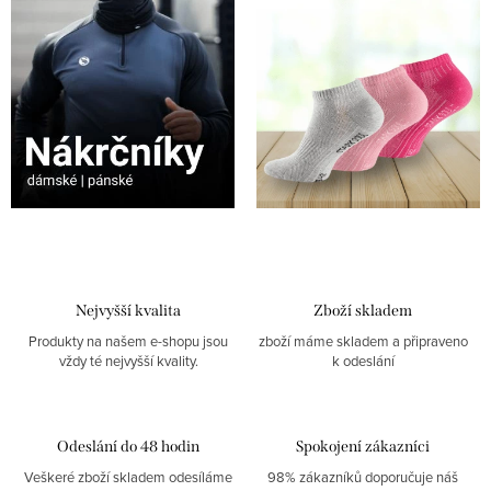
š
e
m
o
b
c
h
o
Nejvyšší kvalita
Zboží skladem
Produkty na našem e-shopu jsou
zboží máme skladem a připraveno
d
vždy té nejvyšší kvality.
k odeslání
ě
Odeslání do 48 hodin
Spokojení zákazníci
Veškeré zboží skladem odesíláme
98% zákazníků doporučuje náš