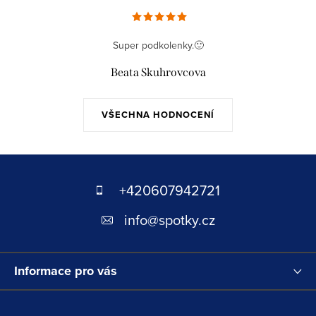
Super podkolenky.🙂
Beata Skuhrovcova
VŠECHNA HODNOCENÍ
Z
á
+420607942721
p
info
@
spotky.cz
a
t
Informace pro vás
í