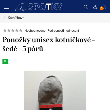
Přejít
N
na
obsah
Kotníčkové
K
Podrobnosti hodnocení
Neohodnoceno
Ponožky unisex kotníčkové -
šedé - 5 párů
Tip