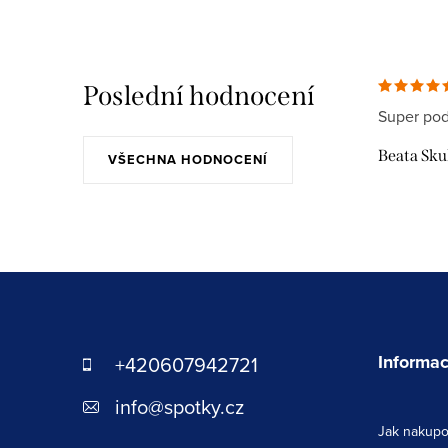
Poslední hodnocení
Super pod
Beata Sk
VŠECHNA HODNOCENÍ
Z
á
p
Informac
+420607942721
a
info
@
spotky.cz
Jak nakupo
t