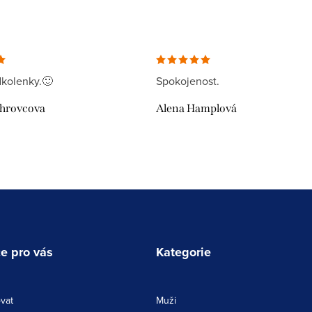
kolenky.🙂
Spokojenost.
uhrovcova
Alena Hamplová
e pro vás
Kategorie
vat
Muži