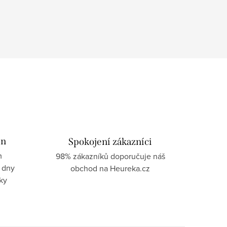
in
Spokojení zákazníci
m
98% zákazníků doporučuje náš
 dny
obchod na Heureka.cz
ky