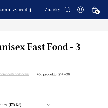
NÁKU
zónní výprodej
Značky
KOŠÍ
nisex Fast Food - 3
Kód produktu:
2147/36
odrobnosti hodnocení