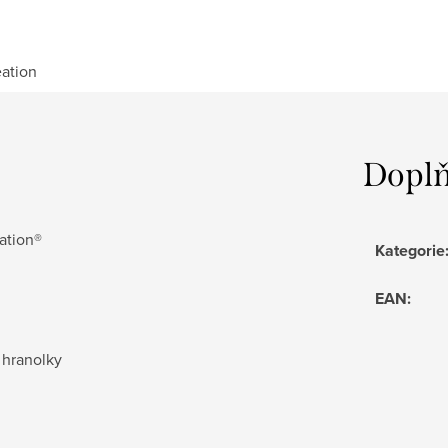
ation
Doplň
eation®
Kategorie
EAN
:
 hranolky