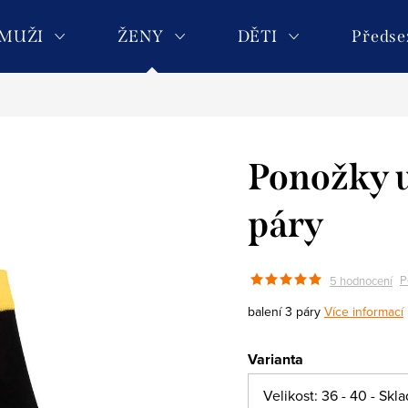
MUŽI
ŽENY
DĚTI
Předse
Ponožky u
páry
P
5 hodnocení
balení 3 páry
Více informací
Varianta