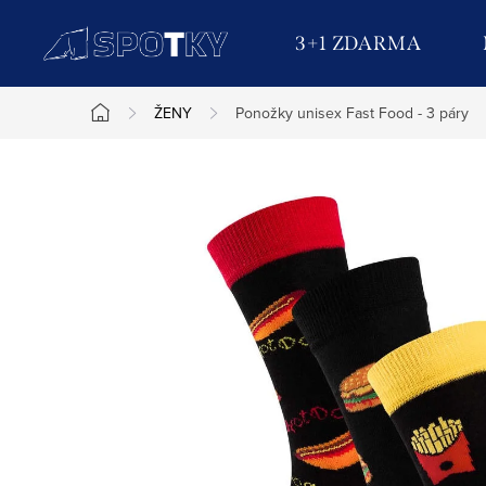
Přejít
na
3+1 ZDARMA
obsah
ŽENY
Ponožky unisex Fast Food - 3 páry
Domů