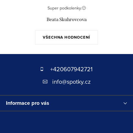
Super podkolenky.🙂
Beata Skuhrovcova
VŠECHNA HODNOCENÍ
Z
á
+420607942721
p
info
@
spotky.cz
a
t
Informace pro vás
í