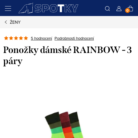
Přejít
N
na
obsah
ŽENY
K
Podrobnosti hodnocení
5 hodnocení
Ponožky dámské RAINBOW - 3
páry