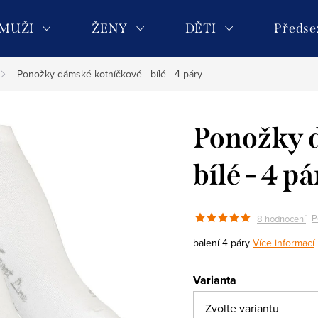
MUŽI
ŽENY
DĚTI
Předse
Ponožky dámské kotníčkové - bílé - 4 páry
Ponožky d
bílé - 4 p
P
8 hodnocení
balení 4 páry
Více informací
Varianta