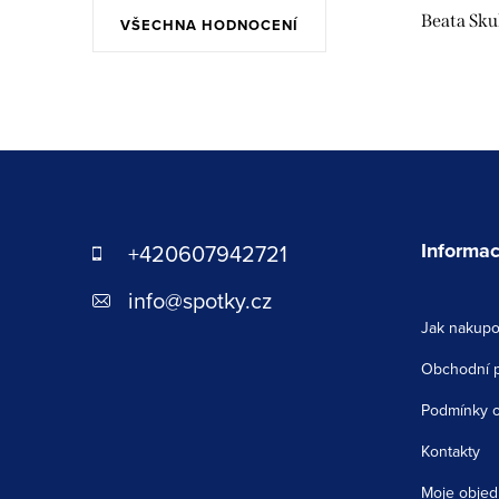
Beata Sk
VŠECHNA HODNOCENÍ
Z
á
p
Informac
+420607942721
a
info
@
spotky.cz
Jak nakupo
t
Obchodní 
í
Podmínky o
Kontakty
Moje objed