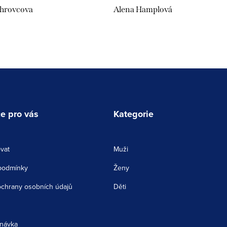
uhrovcova
Alena Hamplová
e pro vás
Kategorie
vat
Muži
podmínky
Ženy
chrany osobních údajů
Děti
návka