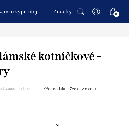
NÁKU
zónní výprodej
Značky
KOŠÍ
ámské kotníčkové -
áry
Kód produktu:
Zvolte variantu
odrobnosti hodnocení