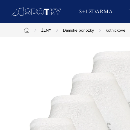
Přejít
na
3+1 ZDARMA
obsah
ŽENY
Dámské ponožky
Kotníčkové
Domů