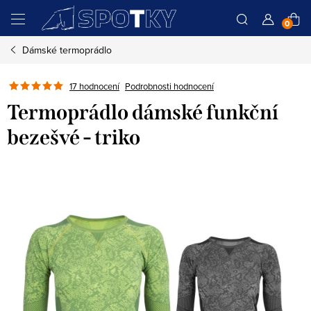
Přejít
N
na
obsah
Dámské termoprádlo
K
Podrobnosti hodnocení
17 hodnocení
Termoprádlo dámské funkční
bezešvé - triko