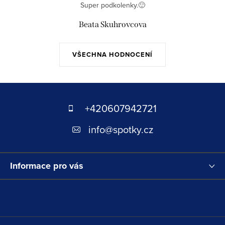
Super podkolenky.🙂
Beata Skuhrovcova
VŠECHNA HODNOCENÍ
Z
á
+420607942721
p
info
@
spotky.cz
a
t
Informace pro vás
í