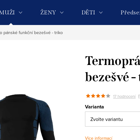
MUŽI
ŽENY
DĚTI
Předse
o pánské funkční bezešvé - triko
Termoprá
bezešvé - 
17 hodnocení
Varianta
Více informací