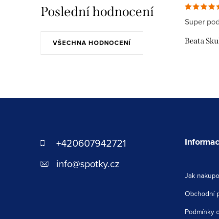
Poslední hodnocení
Super pod
Beata Sk
VŠECHNA HODNOCENÍ
Z
á
p
Informac
+420607942721
a
info
@
spotky.cz
Jak nakupo
t
Obchodní 
í
Podmínky o