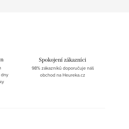
in
Spokojení zákazníci
m
98% zákazníků doporučuje náš
 dny
obchod na Heureka.cz
ky