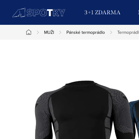
Přejít
na
3+1 ZDARMA
obsah
MUŽI
Pánské termoprádlo
Termoprádl
Domů