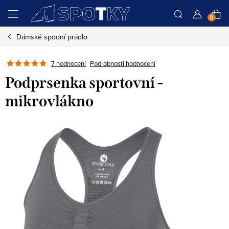
Přejít
N
na
obsah
Dámské spodní prádlo
K
Podrobnosti hodnocení
7 hodnocení
Podprsenka sportovní -
mikrovlákno