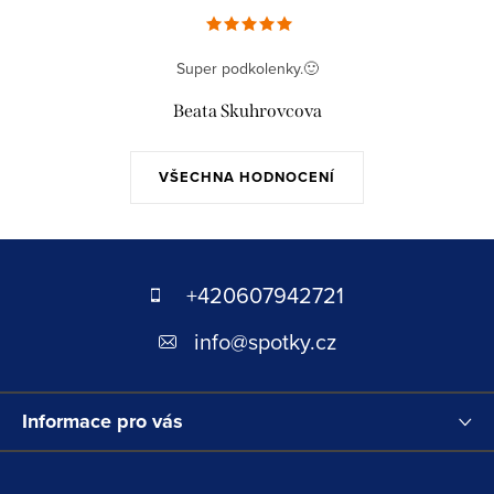
Super podkolenky.🙂
Beata Skuhrovcova
VŠECHNA HODNOCENÍ
Z
á
+420607942721
p
info
@
spotky.cz
a
t
Informace pro vás
í