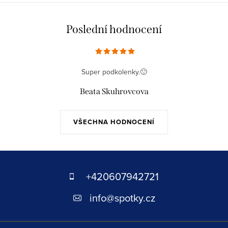
Poslední hodnocení
Super podkolenky.🙂
Beata Skuhrovcova
VŠECHNA HODNOCENÍ
Z
á
+420607942721
p
info
@
spotky.cz
a
t