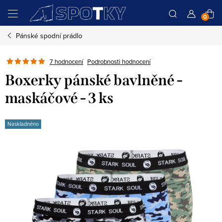
Přejít
N
na
obsah
Pánské spodní prádlo
K
Podrobnosti hodnocení
7 hodnocení
Boxerky pánské bavlněné -
maskáčové - 3 ks
Naskladněno