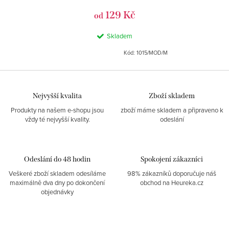
129 Kč
od
Skladem
Kód:
1015/MOD/M
Nejvyšší kvalita
Zboží skladem
Produkty na našem e-shopu jsou
zboží máme skladem a připraveno k
vždy té nejvyšší kvality.
odeslání
Odeslání do 48 hodin
Spokojení zákazníci
Veškeré zboží skladem odesíláme
98% zákazníků doporučuje náš
maximálně dva dny po dokončení
obchod na Heureka.cz
objednávky