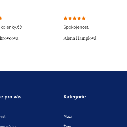
kolenky.🙂
Spokojenost.
uhrovcova
Alena Hamplová
e pro vás
Kategorie
vat
Muži
podmínky
Ženy