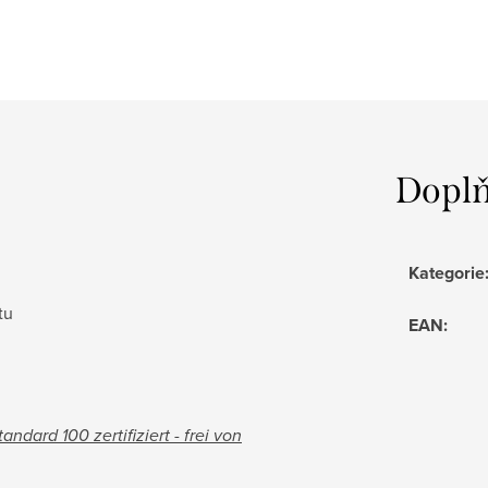
Doplň
Kategorie
tu
EAN
:
andard 100 zertifiziert - frei von