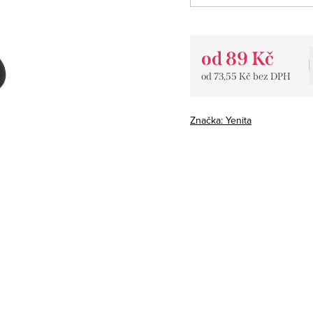
od
89 Kč
od
73,55 Kč
bez DPH
Měrná
cena:
Značka:
Yenita