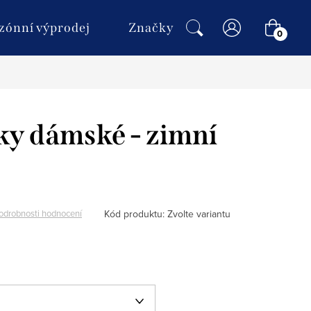
NÁKU
zónní výprodej
Značky
KOŠÍ
ky dámské - zimní
Kód produktu:
Zvolte variantu
odrobnosti hodnocení