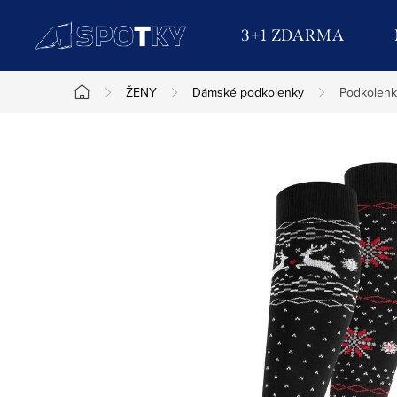
Přejít
na
3+1 ZDARMA
obsah
ŽENY
Dámské podkolenky
Podkolenk
Domů