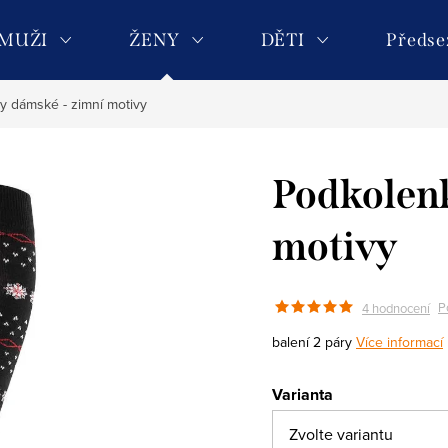
MUŽI
ŽENY
DĚTI
Předse
y dámské - zimní motivy
Podkolen
motivy
P
4 hodnocení
balení 2 páry
Více informací
Varianta