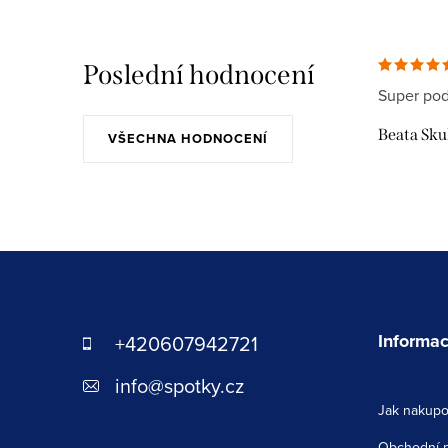
Poslední hodnocení
Super pod
Beata Sk
VŠECHNA HODNOCENÍ
Z
á
p
Informac
+420607942721
a
info
@
spotky.cz
Jak nakupo
t
Obchodní 