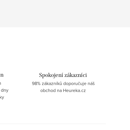
in
Spokojení zákazníci
m
98% zákazníků doporučuje náš
 dny
obchod na Heureka.cz
ky