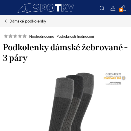
Přejít
N
na
obsah
Dámské podkolenky
K
Podrobnosti hodnocení
Neohodnoceno
Podkolenky dámské žebrované -
3 páry