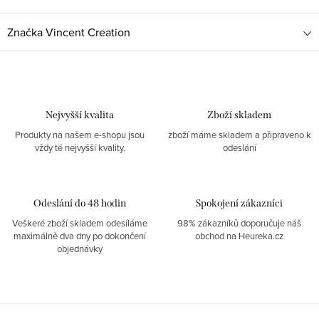
Značka
Vincent Creation
Nejvyšší kvalita
Zboží skladem
Produkty na našem e-shopu jsou
zboží máme skladem a připraveno k
vždy té nejvyšší kvality.
odeslání
Odeslání do 48 hodin
Spokojení zákazníci
Veškeré zboží skladem odesíláme
98% zákazníků doporučuje náš
maximálně dva dny po dokončení
obchod na Heureka.cz
objednávky