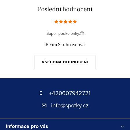
Poslední hodnocení
Super podkolenky.🙂
Beata Skuhrovcova
VŠECHNA HODNOCENÍ
Z
á
+420607942721
p
info
@
spotky.cz
a
t
Informace pro vás