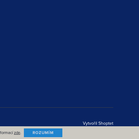
Vytvořil Shoptet
nformací
zde
.
ROZUMÍM