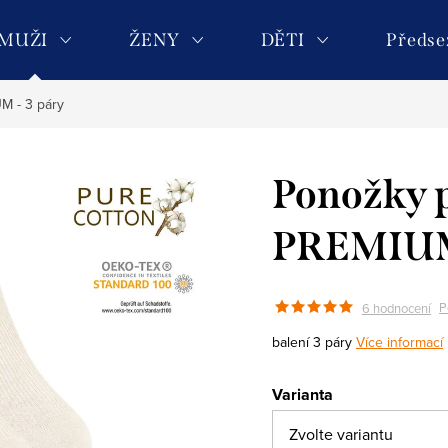
MUŽI
ŽENY
DĚTI
Předse
M - 3 páry
Ponožky 
PREMIUM 
P
6 hodnocení
balení 3 páry
Více informací
Varianta