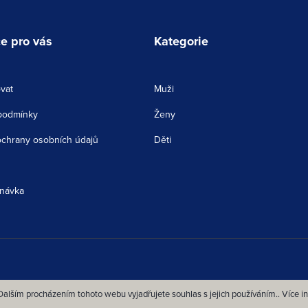
e pro vás
Kategorie
vat
Muži
podmínky
Ženy
chrany osobních údajů
Děti
návka
alším procházením tohoto webu vyjadřujete souhlas s jejich používáním.. Více i