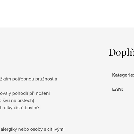
Doplň
Kategorie
nožkám potřebnou pružnost a
EAN
:
ovaly pohodlí při nošení
 švu na prstech)
i díky čisté bavlně
 alergiky nebo osoby s citlivými