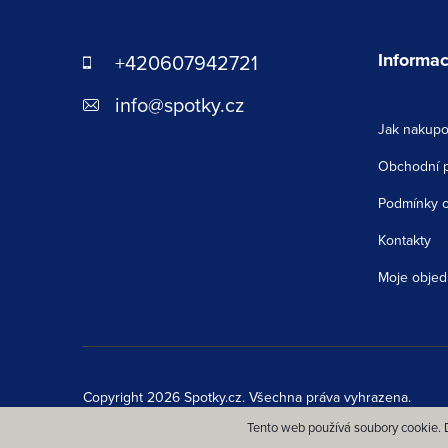
á
p
Informac
+420607942721
a
info
@
spotky.cz
Jak nakupo
t
Obchodní 
í
Podmínky o
Kontakty
Moje objed
Copyright 2026
Spotky.cz
. Všechna práva vyhrazena.
Tento web používá soubory cookie. D