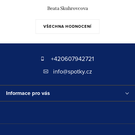
Beata Skuhrovcova
VŠECHNA HODNOCENÍ
Z
á
+420607942721
p
info
@
spotky.cz
a
t
Informace pro vás
í