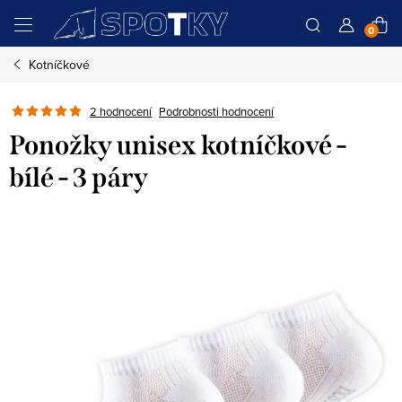
Přejít
N
na
obsah
Kotníčkové
K
Podrobnosti hodnocení
2 hodnocení
Ponožky unisex kotníčkové -
bílé - 3 páry