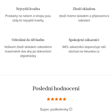
Nejvyšší kvalita
Zboží skladem
Produkty na našem e-shopu jsou
zboží máme skladem a připraveno k
vždy té nejvyšší kvality.
odeslání
Odeslání do 48 hodin
Spokojení zákazníci
Veškeré zboží skladem odesíláme
98% zákazníků doporučuje náš
maximálně dva dny po dokončení
obchod na Heureka.cz
objednávky
Poslední hodnocení
Super podkolenky.🙂